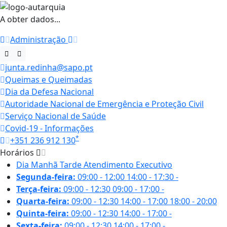
A obter dados...
Administração
junta.redinha@sapo.pt
Queimas e Queimadas
Dia da Defesa Nacional
Autoridade Nacional de Emergência e Proteção Civil
Serviço Nacional de Saúde
Covid-19 - Informações
*
+351 236 912 130
Horários
Dia
Manhã
Tarde
Atendimento Executivo
Segunda-feira:
09:00 - 12:00
14:00 - 17:30
-
Terça-feira:
09:00 - 12:30
09:00 - 17:00
-
Quarta-feira:
09:00 - 12:30
14:00 - 17:00
18:00 - 20:00
Quinta-feira:
09:00 - 12:30
14:00 - 17:00
-
Sexta-feira:
09:00 - 12:30
14:00 - 17:00
-