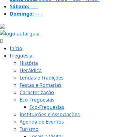
Sábado:
-
-
-
Domingo:
-
-
-
28.1 ºC
Início
Freguesia
História
Heráldica
Lendas e Tradições
Festas e Romarias
Caracterização
Eco-Freguesias
Eco-Freguesias
Instituições e Associações
Agenda de Eventos
Turismo
Locais a Visitar