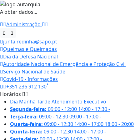
A obter dados...
Administração
junta.redinha@sapo.pt
Queimas e Queimadas
Dia da Defesa Nacional
Autoridade Nacional de Emergência e Proteção Civil
Serviço Nacional de Saúde
Covid-19 - Informações
*
+351 236 912 130
Horários
Dia
Manhã
Tarde
Atendimento Executivo
Segunda-feira:
09:00 - 12:00
14:00 - 17:30
-
Terça-feira:
09:00 - 12:30
09:00 - 17:00
-
Quarta-feira:
09:00 - 12:30
14:00 - 17:00
18:00 - 20:00
Quinta-feira:
09:00 - 12:30
14:00 - 17:00
-
Sexta-feira:
09:00 - 12:30
14:00 - 17:00
-