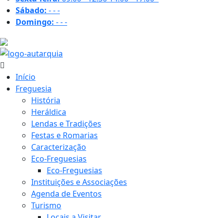
Sábado:
-
-
-
Domingo:
-
-
-
17.4 ºC
Início
Freguesia
História
Heráldica
Lendas e Tradições
Festas e Romarias
Caracterização
Eco-Freguesias
Eco-Freguesias
Instituições e Associações
Agenda de Eventos
Turismo
Locais a Visitar