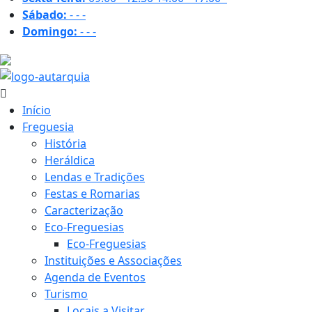
Sábado:
-
-
-
Domingo:
-
-
-
16.6 ºC
Início
Freguesia
História
Heráldica
Lendas e Tradições
Festas e Romarias
Caracterização
Eco-Freguesias
Eco-Freguesias
Instituições e Associações
Agenda de Eventos
Turismo
Locais a Visitar