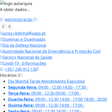
A obter dados...
Administração
junta.redinha@sapo.pt
Queimas e Queimadas
Dia da Defesa Nacional
Autoridade Nacional de Emergência e Proteção Civil
Serviço Nacional de Saúde
Covid-19 - Informações
*
+351 236 912 130
Horários
Dia
Manhã
Tarde
Atendimento Executivo
Segunda-feira:
09:00 - 12:00
14:00 - 17:30
-
Terça-feira:
09:00 - 12:30
09:00 - 17:00
-
Quarta-feira:
09:00 - 12:30
14:00 - 17:00
18:00 - 20:00
Quinta-feira:
09:00 - 12:30
14:00 - 17:00
-
Sexta-feira:
09:00 - 12:30
14:00 - 17:00
-