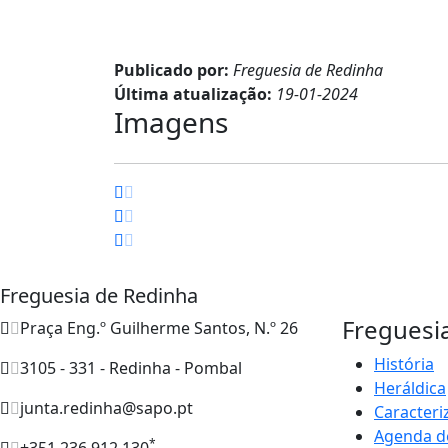
Publicado por:
Freguesia de Redinha
Última atualização:
19-01-2024
Imagens
Freguesia de Redinha
Freguesi
Praça Eng.º Guilherme Santos, N.º 26
História
3105 - 331 - Redinha - Pombal
Heráldica
junta.redinha@sapo.pt
Caracteri
Agenda d
*
+351 236 912 130