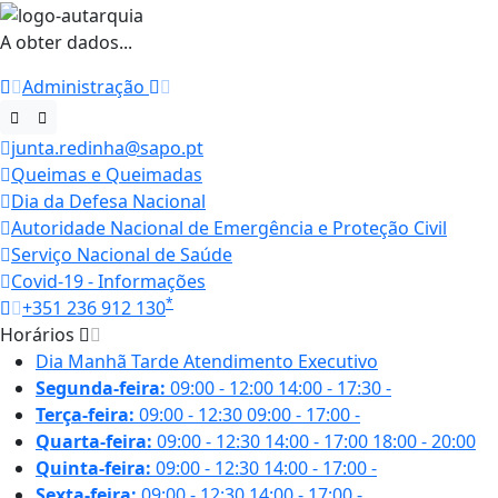
A obter dados...
Administração
junta.redinha@sapo.pt
Queimas e Queimadas
Dia da Defesa Nacional
Autoridade Nacional de Emergência e Proteção Civil
Serviço Nacional de Saúde
Covid-19 - Informações
*
+351 236 912 130
Horários
Dia
Manhã
Tarde
Atendimento Executivo
Segunda-feira:
09:00 - 12:00
14:00 - 17:30
-
Terça-feira:
09:00 - 12:30
09:00 - 17:00
-
Quarta-feira:
09:00 - 12:30
14:00 - 17:00
18:00 - 20:00
Quinta-feira:
09:00 - 12:30
14:00 - 17:00
-
Sexta-feira:
09:00 - 12:30
14:00 - 17:00
-