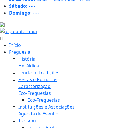
Sábado:
-
-
-
Domingo:
-
-
-
23.1 ºC
Início
Freguesia
História
Heráldica
Lendas e Tradições
Festas e Romarias
Caracterização
Eco-Freguesias
Eco-Freguesias
Instituições e Associações
Agenda de Eventos
Turismo
Locais a Visitar