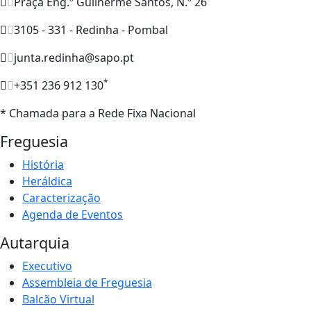
Praça Eng.º Guilherme Santos, N.º 26
3105 - 331 - Redinha - Pombal
junta.redinha@sapo.pt
*
+351 236 912 130
* Chamada para a Rede Fixa Nacional
Freguesia
História
Heráldica
Caracterização
Agenda de Eventos
Autarquia
Executivo
Assembleia de Freguesia
Balcão Virtual