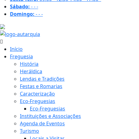
Sábado:
-
-
-
Domingo:
-
-
-
32.5 ºC
Início
Freguesia
História
Heráldica
Lendas e Tradições
Festas e Romarias
Caracterização
Eco-Freguesias
Eco-Freguesias
Instituições e Associações
Agenda de Eventos
Turismo
Locais a Visitar