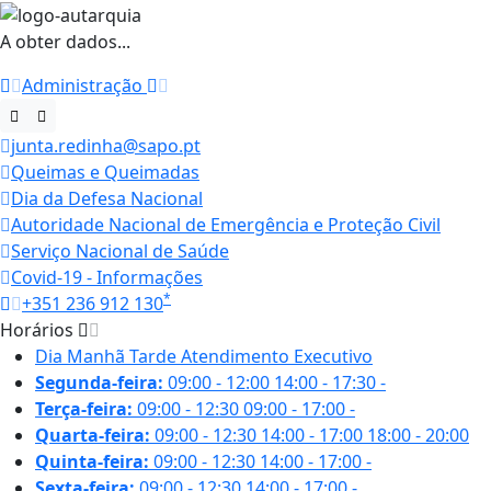
A obter dados...
Administração
junta.redinha@sapo.pt
Queimas e Queimadas
Dia da Defesa Nacional
Autoridade Nacional de Emergência e Proteção Civil
Serviço Nacional de Saúde
Covid-19 - Informações
*
+351 236 912 130
Horários
Dia
Manhã
Tarde
Atendimento Executivo
Segunda-feira:
09:00 - 12:00
14:00 - 17:30
-
Terça-feira:
09:00 - 12:30
09:00 - 17:00
-
Quarta-feira:
09:00 - 12:30
14:00 - 17:00
18:00 - 20:00
Quinta-feira:
09:00 - 12:30
14:00 - 17:00
-
Sexta-feira:
09:00 - 12:30
14:00 - 17:00
-