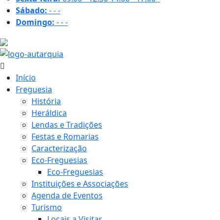
Sábado:
-
-
-
Domingo:
-
-
-
30.8 ºC
Início
Freguesia
História
Heráldica
Lendas e Tradições
Festas e Romarias
Caracterização
Eco-Freguesias
Eco-Freguesias
Instituições e Associações
Agenda de Eventos
Turismo
Locais a Visitar