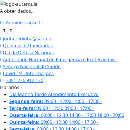
A obter dados...
Administração
junta.redinha@sapo.pt
Queimas e Queimadas
Dia da Defesa Nacional
Autoridade Nacional de Emergência e Proteção Civil
Serviço Nacional de Saúde
Covid-19 - Informações
*
+351 236 912 130
Horários
Dia
Manhã
Tarde
Atendimento Executivo
Segunda-feira:
09:00 - 12:00
14:00 - 17:30
-
Terça-feira:
09:00 - 12:30
09:00 - 17:00
-
Quarta-feira:
09:00 - 12:30
14:00 - 17:00
18:00 - 20:00
Quinta-feira:
09:00 - 12:30
14:00 - 17:00
-
Sexta-feira:
09:00 - 12:30
14:00 - 17:00
-