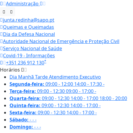
Administração
junta.redinha@sapo.pt
Queimas e Queimadas
Dia da Defesa Nacional
Autoridade Nacional de Emergência e Proteção Civil
Serviço Nacional de Saúde
Covid-19 - Informações
*
+351 236 912 130
Horários
Dia
Manhã
Tarde
Atendimento Executivo
Segunda-feira:
09:00 - 12:00
14:00 - 17:30
-
Terça-feira:
09:00 - 12:30
09:00 - 17:00
-
Quarta-feira:
09:00 - 12:30
14:00 - 17:00
18:00 - 20:00
Quinta-feira:
09:00 - 12:30
14:00 - 17:00
-
Sexta-feira:
09:00 - 12:30
14:00 - 17:00
-
Sábado:
-
-
-
Domingo:
-
-
-