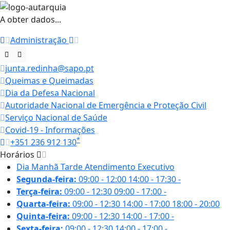
A obter dados...
Administração
junta.redinha@sapo.pt
Queimas e Queimadas
Dia da Defesa Nacional
Autoridade Nacional de Emergência e Proteção Civil
Serviço Nacional de Saúde
Covid-19 - Informações
*
+351 236 912 130
Horários
Dia
Manhã
Tarde
Atendimento Executivo
Segunda-feira:
09:00 - 12:00
14:00 - 17:30
-
Terça-feira:
09:00 - 12:30
09:00 - 17:00
-
Quarta-feira:
09:00 - 12:30
14:00 - 17:00
18:00 - 20:00
Quinta-feira:
09:00 - 12:30
14:00 - 17:00
-
Sexta-feira:
09:00 - 12:30
14:00 - 17:00
-