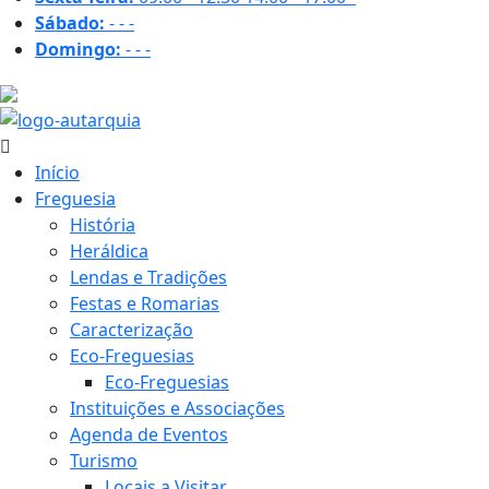
Sábado:
-
-
-
Domingo:
-
-
-
15.9 ºC
Início
Freguesia
História
Heráldica
Lendas e Tradições
Festas e Romarias
Caracterização
Eco-Freguesias
Eco-Freguesias
Instituições e Associações
Agenda de Eventos
Turismo
Locais a Visitar