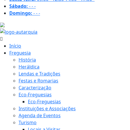
Sábado:
-
-
-
Domingo:
-
-
-
21.7 ºC
Início
Freguesia
História
Heráldica
Lendas e Tradições
Festas e Romarias
Caracterização
Eco-Freguesias
Eco-Freguesias
Instituições e Associações
Agenda de Eventos
Turismo
Locais a Visitar