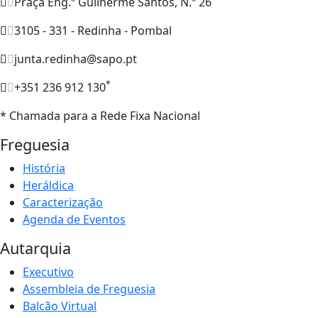
Praça Eng.º Guilherme Santos, N.º 26
3105 - 331 - Redinha - Pombal
junta.redinha@sapo.pt
*
+351 236 912 130
* Chamada para a Rede Fixa Nacional
Freguesia
História
Heráldica
Caracterização
Agenda de Eventos
Autarquia
Executivo
Assembleia de Freguesia
Balcão Virtual