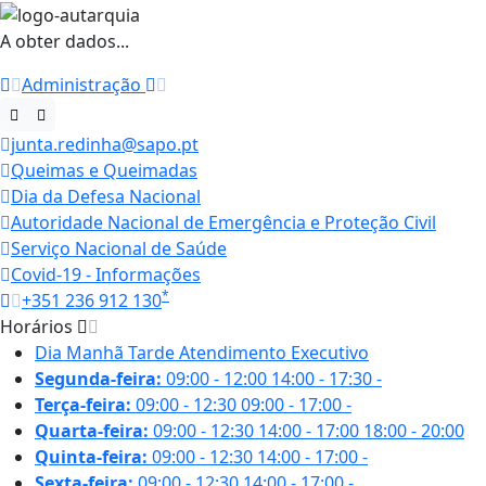
A obter dados...
Administração
junta.redinha@sapo.pt
Queimas e Queimadas
Dia da Defesa Nacional
Autoridade Nacional de Emergência e Proteção Civil
Serviço Nacional de Saúde
Covid-19 - Informações
*
+351 236 912 130
Horários
Dia
Manhã
Tarde
Atendimento Executivo
Segunda-feira:
09:00 - 12:00
14:00 - 17:30
-
Terça-feira:
09:00 - 12:30
09:00 - 17:00
-
Quarta-feira:
09:00 - 12:30
14:00 - 17:00
18:00 - 20:00
Quinta-feira:
09:00 - 12:30
14:00 - 17:00
-
Sexta-feira:
09:00 - 12:30
14:00 - 17:00
-