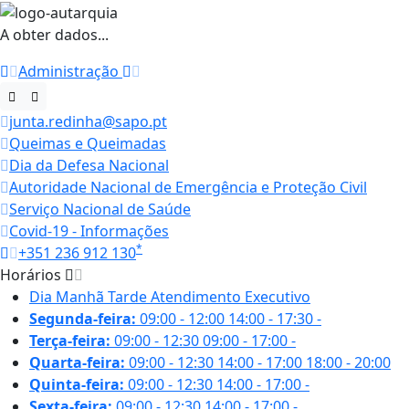
A obter dados...
Administração
junta.redinha@sapo.pt
Queimas e Queimadas
Dia da Defesa Nacional
Autoridade Nacional de Emergência e Proteção Civil
Serviço Nacional de Saúde
Covid-19 - Informações
*
+351 236 912 130
Horários
Dia
Manhã
Tarde
Atendimento Executivo
Segunda-feira:
09:00 - 12:00
14:00 - 17:30
-
Terça-feira:
09:00 - 12:30
09:00 - 17:00
-
Quarta-feira:
09:00 - 12:30
14:00 - 17:00
18:00 - 20:00
Quinta-feira:
09:00 - 12:30
14:00 - 17:00
-
Sexta-feira:
09:00 - 12:30
14:00 - 17:00
-