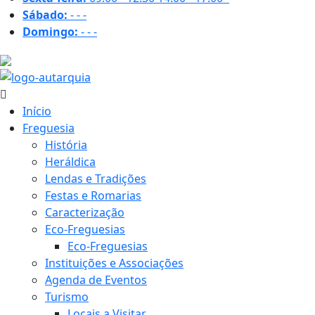
Sábado:
-
-
-
Domingo:
-
-
-
28.3 ºC
Início
Freguesia
História
Heráldica
Lendas e Tradições
Festas e Romarias
Caracterização
Eco-Freguesias
Eco-Freguesias
Instituições e Associações
Agenda de Eventos
Turismo
Locais a Visitar