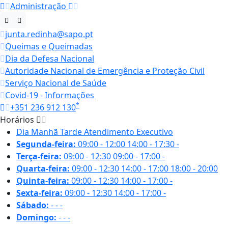
Administração
junta.redinha@sapo.pt
Queimas e Queimadas
Dia da Defesa Nacional
Autoridade Nacional de Emergência e Proteção Civil
Serviço Nacional de Saúde
Covid-19 - Informações
*
+351 236 912 130
Horários
Dia
Manhã
Tarde
Atendimento Executivo
Segunda-feira:
09:00 - 12:00
14:00 - 17:30
-
Terça-feira:
09:00 - 12:30
09:00 - 17:00
-
Quarta-feira:
09:00 - 12:30
14:00 - 17:00
18:00 - 20:00
Quinta-feira:
09:00 - 12:30
14:00 - 17:00
-
Sexta-feira:
09:00 - 12:30
14:00 - 17:00
-
Sábado:
-
-
-
Domingo:
-
-
-